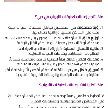
لماذا تنجح إعلانات تعليقات الأبواب في دبي؟
رؤية مضمونة:
من المستحيل تجاهل تعليقات الأبواب؛ حيث
يجب على الساكن لمسها وإزالتها وقراءتها.
توزيع فائق الاستهداف:
يمكنك الوصول إلى مجمعات سكنية
محددة، أو فئات دخل معينة، أو مناطق الفلل الراقية.
مثالية للأعمال المحلية:
خيار رائع للمطاعم، العيادات،
الصالونات، العقارات، وخدمات الصيانة المنزلية.
معدلات تفاعل عالية:
نظراً لكونها فريدة وتفاعلية جسدياً،
فإنها تحقق استجابة أفضل من المنشورات التقليدية.
تسويق فعال من حيث التكلفة:
حقق أقصى تأثير بتكلفة أقل
مقارنة بالإعلانات الرقمية والوسائط الخارجية التقليدية.
لماذا تختار OAU لإعلانات تعليقات الأبواب؟
✔ تخطيط مجتمعي مستهدف:
نحدد المناطق المستهدفة بناءً
على الخصائص الديموغرافية ومستويات الدخل.
✔ فريق توزيع محترف:
طاقم مدرب يضمن توزيعاً سلساً