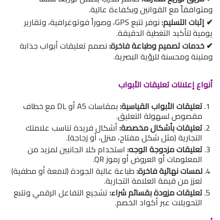
ومتوافقاً مع القوانين وبكفاءة عالية.
✔ إثبات التسليم:
نوفر تتبع GPS، وصوراً فوتوغرافية، وتقارير
يومية لتأكيد التغطية الدقيقة.
✔ خدمات تصميم وطباعة فاخرة:
نصمم تعليقات أبواب جذابة
ومتينة ومحسنة للرؤية البصرية.
أنواع إعلانات تعليقات الأبواب
تعليقات الأبواب القياسية:
بمقاسات A5 أو DL مع خطاف
مقصوص لسهولة التعليق.
تعليقات بأشكال مخصصة:
أشكال فريدة تناسب علامتك
التجارية (مثل شكل مفتاح، منزل، أو زجاجة).
تعليقات مزدوجة الوجه:
استخدام كلا الجانبين لمزيد من
المعلومات أو العروض أو رموز QR.
لمسات نهائية فاخرة:
طباعة عالية الجودة (لامعة أو مطفية)
تعزز من قيمة العلامة التجارية.
تعليقات مزودة بقسائم شراء:
تشجيع التفاعل الرقمي وتتبع
التحويلات عبر أكواد الخصم.