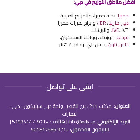
أفضل مناطق التوزيع في دبي:
جميرا
، نخلة جميرا، والمرابع العربية.
دبي مارينا
،
JBR
، وأبراج بحيرات جميرا.
، JVT، والبرشاء.
JVC
مردف
، الورقاء، وواحة السيليكون.
داون تاون
، بزنس باي، وداماك هيلز.
ابقى على تواصل
العنوان:
مكتب 211 ، برج القصر ، واحة دبي سيليكون ، دبي ،
الامارات
البريد الإلكتروني:
info@eds.ae
|
هاتف. :
+971 4 5193444
|
التليفون المحمول:
+971 501817586