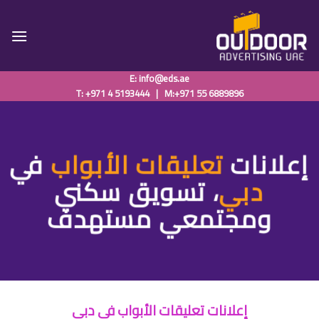
Ski
t
conten
E:
info@eds.ae
T: +971 4 5193444
|
M:+971 55 6889896
إعلانات
تعليقات الأبواب
في
دبي
، تسويق سكني
ومجتمعي مستهدف
إعلانات تعليقات الأبواب في دبي